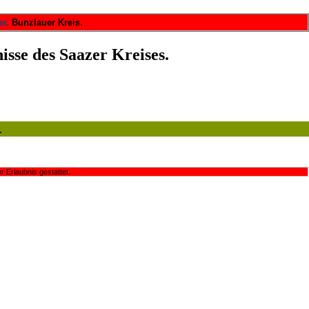
r.
Bunzlauer Kreis.
isse des Saazer Kreises.
.
r Erlaubnis gestattet.