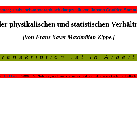
men; statistisch-topographisch dargestellt von Johann Gottfried Somme
er physikalischen und statistischen Verhältn
[Von Franz Xaver Maximilian Zippe.]
Transkription ist in Arbeit
on:
Olaf Freier
, 2008 - Die Nutzung, auch auszugsweise, ist nur mit ausdrücklicher schriftliche