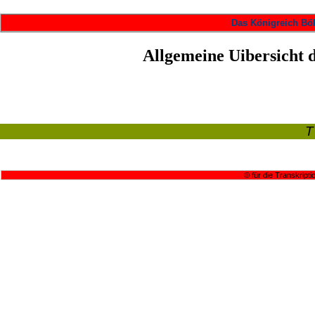
Das Königreich Böh
Allgemeine Uibersicht d
© für die Transkripti